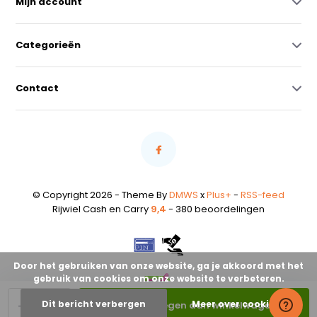
Mijn account
Categorieën
Contact
© Copyright 2026 - Theme By
DMWS
x
Plus+
-
RSS-feed
Rijwiel Cash en Carry
9,4
- 380 beoordelingen
Door het gebruiken van onze website, ga je akkoord met het
gebruik van cookies om onze website te verbeteren.
-
+
Dit bericht verbergen
Meer over cookies »
Toevoegen aan winkelwagen