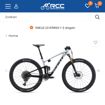
0
0
SNELLE LEVERING 1-3 dagen
Home