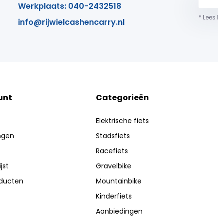
Werkplaats: 040-2432518
* Lees
info@rijwielcashencarry.nl
unt
Categorieën
Elektrische fiets
ingen
Stadsfiets
Racefiets
jst
Gravelbike
oducten
Mountainbike
Kinderfiets
Aanbiedingen