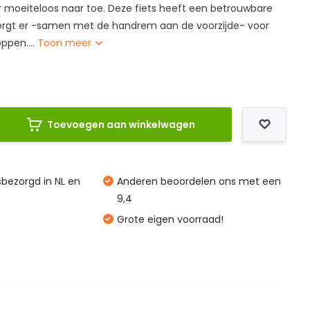
 er moeiteloos naar toe. Deze fiets heeft een betrouwbare
orgt er -samen met de handrem aan de voorzijde- voor
oppen....
Toon meer
Toevoegen aan winkelwagen
isbezorgd in NL en
Anderen beoordelen ons met een
9,4
Grote eigen voorraad!