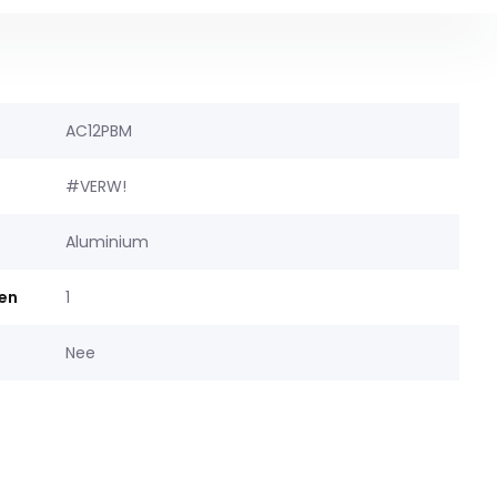
AC12PBM
#VERW!
Aluminium
gen
1
Nee