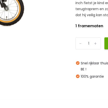
inch fietst je kind
terugtraprem en z
dat hij veilig kan st
1 framematen
-
+
Snel rijklaar thu
BE !
100% garantie