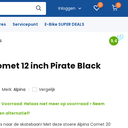
0
0
Inloggen
res
Servicepunt
E-Bike SUPER DEALS
4
9,4
met 12 inch Pirate Black
Merk:
Alpina
Vergelijk
Voorraad: Helaas niet meer op voorrraad > Neem
n alternatief!
es naar de skatebaan! Met deze stoere Alpina Comet 20