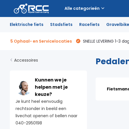
Alle categorieën
Elektrische fiets
Stadsfiets
Racefiets
Gravelbik
5 Ophaal- en Servicelocaties
SNELLE LEVERING 1-3 da
Pedale
Accessoires
Kunnen we je
helpen met je
Fietsman
keuze?
Je kunt heel eenvoudig
rechtsonder in beeld een
livechat openen of bellen naar
040-2950198