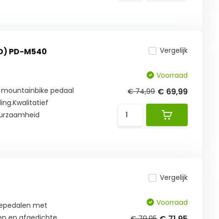
Vergelijk
D) PD-M540
Voorraad
 mountainbike pedaal
€ 69,99
€ 74,99
ing.Kwalitatief
urzaamheid
Vergelijk
Voorraad
cepedalen met
ken en afgedichte
€ 71,95
€ 79,95