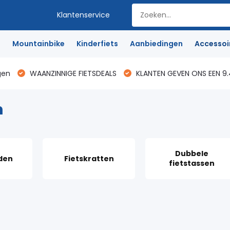
Klantenservice
e
Mountainbike
Kinderfiets
Aanbiedingen
Accessoi
gen
WAANZINNIGE FIETSDEALS
KLANTEN GEVEN ONS EEN 9.
n
Dubbele
den
Fietskratten
fietstassen