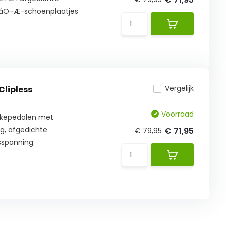
√âO¬Æ-schoenplaatjes
Vergelijk
Clipless
Voorraad
ikepedalen met
g, afgedichte
€ 71,95
€ 79,95
sspanning.