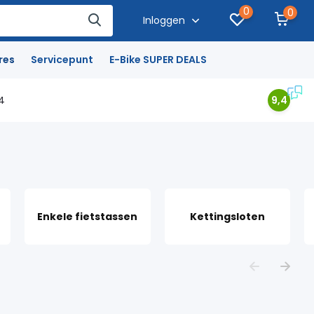
0
0
Inloggen
res
Servicepunt
E-Bike SUPER DEALS
4
9,4
Enkele fietstassen
Kettingsloten