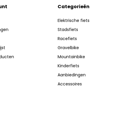
unt
Categorieën
Elektrische fiets
ingen
Stadsfiets
Racefiets
jst
Gravelbike
oducten
Mountainbike
Kinderfiets
Aanbiedingen
Accessoires