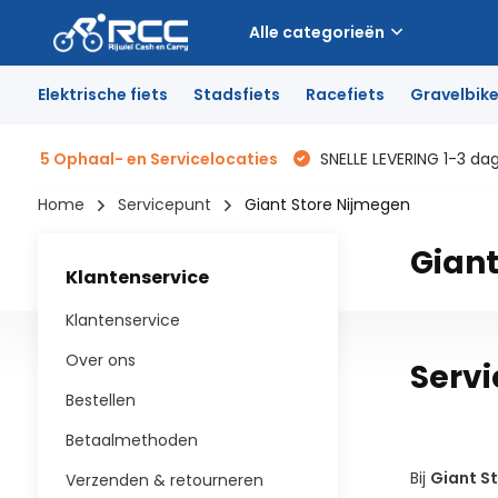
Alle categorieën
Elektrische fiets
Stadsfiets
Racefiets
Gravelbik
5 Ophaal- en Servicelocaties
SNELLE LEVERING 1-3 da
Home
Servicepunt
Giant Store Nijmegen
Giant
Klantenservice
Klantenservice
Over ons
Servi
Bestellen
Betaalmethoden
Bij
Giant S
Verzenden & retourneren