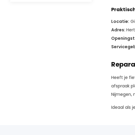
Praktisc
Locatie:
Gi
Adres:
Hert
Openingsti
Servicegeb
Repara
Heeft je fi
afspraak p
Nijmegen, m
Ideaal als j