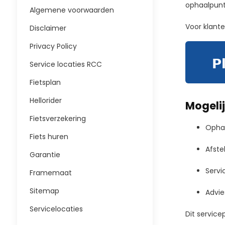
ophaalpunt 
Algemene voorwaarden
Voor klante
Disclaimer
Privacy Policy
Service locaties RCC
Fietsplan
Hellorider
Mogeli
Fietsverzekering
Ophal
Fiets huren
Afstel
Garantie
Servi
Framemaat
Sitemap
Advie
Servicelocaties
Dit service