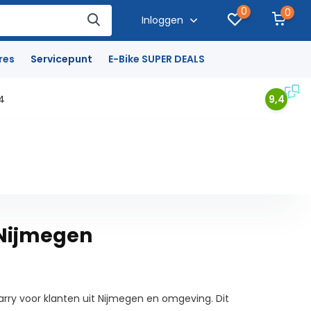
0
0
Inloggen
res
Servicepunt
E-Bike SUPER DEALS
4
9,4
 Nijmegen
arry voor klanten uit Nijmegen en omgeving. Dit