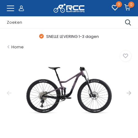
0
0
SNELLE LEVERING 1-3 dagen
Home