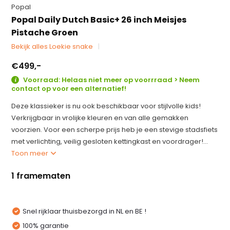
Popal
Popal Daily Dutch Basic+ 26 inch Meisjes
Pistache Groen
Bekijk alles Loekie snake
€499,-
Voorraad: Helaas niet meer op voorrraad > Neem
contact op voor een alternatief!
Deze klassieker is nu ook beschikbaar voor stijlvolle kids!
Verkrijgbaar in vrolijke kleuren en van alle gemakken
voorzien. Voor een scherpe prijs heb je een stevige stadsfiets
met verlichting, veilig gesloten kettingkast en voordrager!...
Toon meer
1 framematen
Snel rijklaar thuisbezorgd in NL en BE !
100% garantie