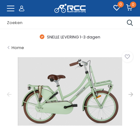
0
0
SNELLE LEVERING 1-3 dagen
Home