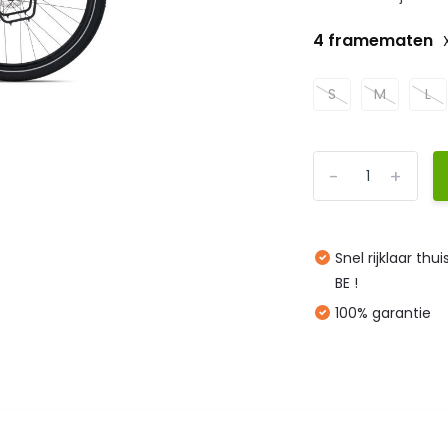
4 framematen
S
M
L
-
+
Snel rijklaar thu
BE !
100% garantie