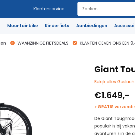
Klantenservice
e
Mountainbike
Kinderfiets
Aanbiedingen
Accessoi
gen
WAANZINNIGE FIETSDEALS
KLANTEN GEVEN ONS EEN 9.
Giant To
Bekijk alles Geslach
€1.649,-
> GRATIS verzendi
De Giant Toughroad
populair is bij vak
avonturen zijn de a