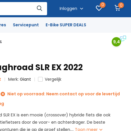
0
0
Inloggen
res
Servicepunt
E-Bike SUPER DEALS
4
9,4
ughroad SLR EX 2022
t
Merk:
Giant
Vergelijk
Niet op voorraad: Neem contact op voor de levertijd
ng
 SLR EX is een mooie (crossover) hybride fiets die ook
antiefietsers door de voor- en achterdrager. De beste
vonturen die je op de proef stellen....
Toon meer