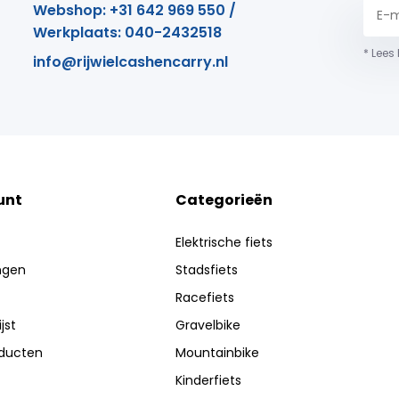
Webshop: +31 642 969 550 /
Werkplaats: 040-2432518
* Lees
info@rijwielcashencarry.nl
unt
Categorieën
Elektrische fiets
ingen
Stadsfiets
Racefiets
jst
Gravelbike
oducten
Mountainbike
Kinderfiets