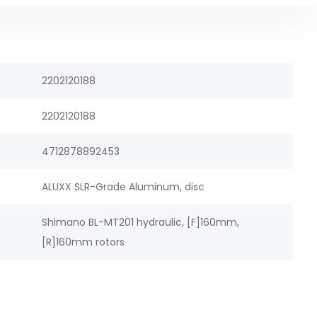
2202120188
2202120188
4712878892453
ALUXX SLR-Grade Aluminum, disc
Shimano BL-MT201 hydraulic, [F]160mm,
[R]160mm rotors