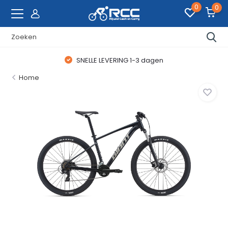
0
0
SNELLE LEVERING 1-3 dagen
Home