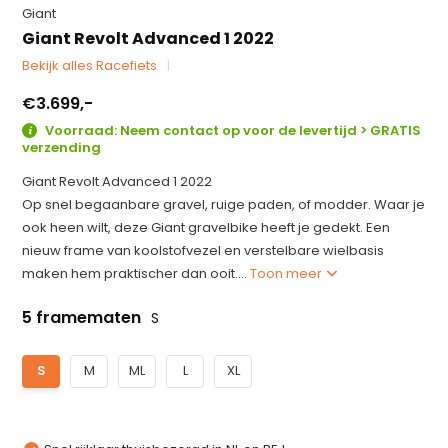
Giant
Giant Revolt Advanced 1 2022
Bekijk alles Racefiets
€3.699,-
Voorraad: Neem contact op voor de levertijd > GRATIS
verzending
Giant Revolt Advanced 1 2022
Op snel begaanbare gravel, ruige paden, of modder. Waar je
ook heen wilt, deze Giant gravelbike heeft je gedekt. Een
nieuw frame van koolstofvezel en verstelbare wielbasis
maken hem praktischer dan ooit....
Toon meer
5 framematen
S
S
M
ML
L
XL