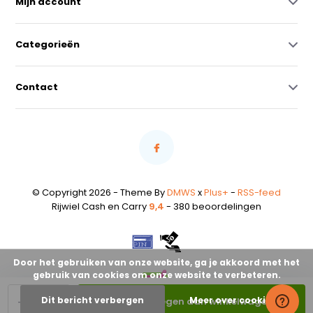
Mijn account
Categorieën
Contact
© Copyright 2026 - Theme By
DMWS
x
Plus+
-
RSS-feed
Rijwiel Cash en Carry
9,4
- 380 beoordelingen
Door het gebruiken van onze website, ga je akkoord met het
gebruik van cookies om onze website te verbeteren.
-
+
Dit bericht verbergen
Meer over cookies »
Toevoegen aan winkelwagen