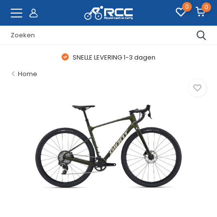
0
0
SNELLE LEVERING 1-3 dagen
Home