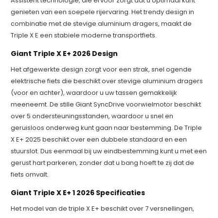
Assistent technologie, die ervoor zorgt dat u optimaal kunt
genieten van een soepele rijervaring. Het trendy design in
combinatie met de stevige aluminium dragers, maakt de
Triple X E een stabiele moderne transportfiets.
Giant Triple X E+ 2026 Design
Het afgewerkte design zorgt voor een strak, snel ogende
elektrische fiets die beschikt over stevige aluminium dragers
(voor en achter), waardoor u uw tassen gemakkelijk
meeneemt. De stille Giant SyncDrive voorwielmotor beschikt
over 5 ondersteuningsstanden, waardoor u snel en
geruisloos onderweg kunt gaan naar bestemming. De Triple
X E+ 2025 beschikt over een dubbele standaard en een
stuurslot. Dus eenmaal bij uw eindbestemming kunt u met een
gerust hart parkeren, zonder dat u bang hoeft te zij dat de
fiets omvalt.
Giant Triple X E+ 1 2026 Specificaties
Het model van de triple X E+ beschikt over 7 versnellingen,