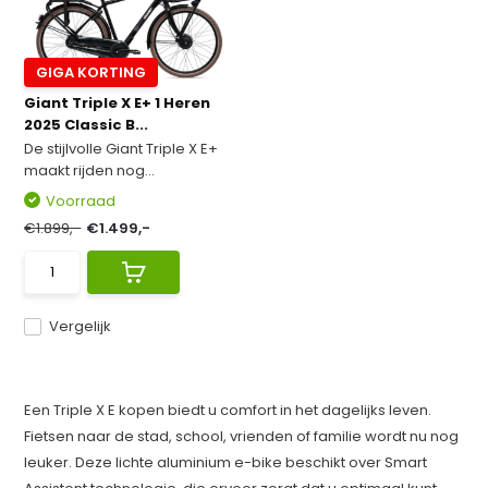
GIGA KORTING
Giant Triple X E+ 1 Heren
2025 Classic B...
De stijlvolle Giant Triple X E+
maakt rijden nog...
Voorraad
€1.899,-
€1.499,-
Vergelijk
Een Triple X E kopen biedt u comfort in het dagelijks leven.
Fietsen naar de stad, school, vrienden of familie wordt nu nog
leuker. Deze lichte aluminium e-bike beschikt over Smart