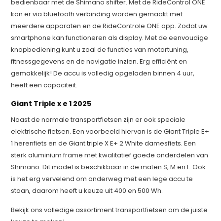
bedienbaar met de Shimano shifter. Met de RideControl ONE
kan er via bluetooth verbinding worden gemaakt met
meerdere apparaten en de RideControle ONE app. Zodat uw
smartphone kan functioneren als display. Met de eenvoudige
knopbediening kunt u zoal de functies van motortuning,
fitnessgegevens en de navigatie inzien. Erg efficiënt en
gemakkelijk! De accu is volledig opgeladen binnen 4 uur,
heeft een capaciteit.
Giant Triple x e 1 2025
Naast de normale transportfietsen zijn er ook speciale
elektrische fietsen. Een voorbeeld hiervan is de Giant Triple E+
1 herenfiets en de Giant triple X E+ 2 White damesfiets. Een
sterk aluminium frame met kwalitatief goede onderdelen van
Shimano. Dit model is beschikbaar in de maten S, M en L. Ook
is het erg vervelend om onderweg met een lege accu te
staan, daarom heeft u keuze uit 400 en 500 Wh.
Bekijk ons volledige assortiment transportfietsen om de juiste