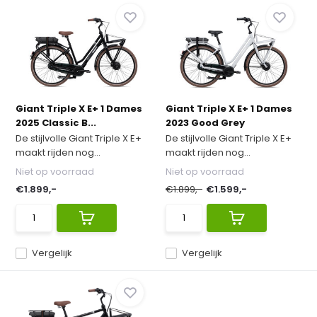
Giant Triple X E+ 1 Dames
Giant Triple X E+ 1 Dames
2025 Classic B...
2023 Good Grey
De stijlvolle Giant Triple X E+
De stijlvolle Giant Triple X E+
maakt rijden nog...
maakt rijden nog...
Niet op voorraad
Niet op voorraad
€1.899,-
€1.899,-
€1.599,-
Vergelijk
Vergelijk