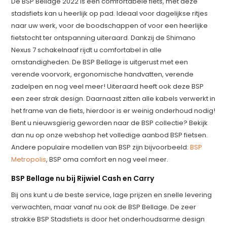
De BSP Bellage 2022 is een comfortabele fiets, met deze
stadsfiets kan u heerlijk op pad. Ideaal voor dagelijkse ritjes
naar uw werk, voor de boodschappen of voor een heerlijke
fietstocht ter ontspanning uiteraard. Dankzij de Shimano
Nexus 7 schakelnaaf rijdt u comfortabel in alle
omstandigheden. De BSP Bellage is uitgerust met een
verende voorvork, ergonomische handvatten, verende
zadelpen en nog veel meer! Uiteraard heeft ook deze BSP
een zeer strak design. Daarnaast zitten alle kabels verwerkt in
het frame van de fiets, hierdoor is er weinig onderhoud nodig!
Bent u nieuwsgierig geworden naar de BSP collectie? Bekijk
dan nu op onze webshop het volledige aanbod BSP fietsen.
Andere populaire modellen van BSP zijn bijvoorbeeld:
BSP
Metropolis
, BSP oma comfort en nog veel meer.
BSP Bellage nu bij Rijwiel Cash en Carry
Bij ons kunt u de beste service, lage prijzen en snelle levering
verwachten, maar vanaf nu ook de BSP Bellage. De zeer
strakke BSP Stadsfiets is door het onderhoudsarme design