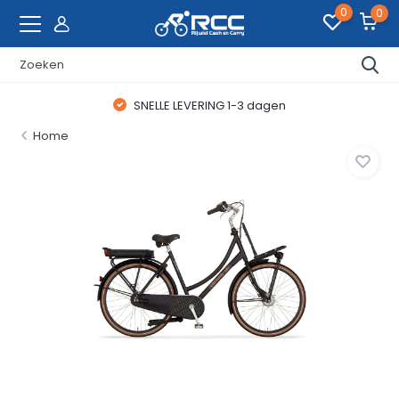
0
0
SNELLE LEVERING 1-3 dagen
Home