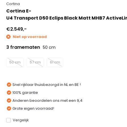
Cortina
Cortina E-
U4 Transport D50 Eclips Black Matt MHB7 ActiveL
€2.549,-
Niet op voorraad
3 framematen
50 cm
50 cm
57 cm
61 cm
Snel rijklaar thuisbezorgd in NL en BE !
100% garantie
Anderen beoordelen ons met een 9,4
Grote eigen voorraad!
Vergelijk