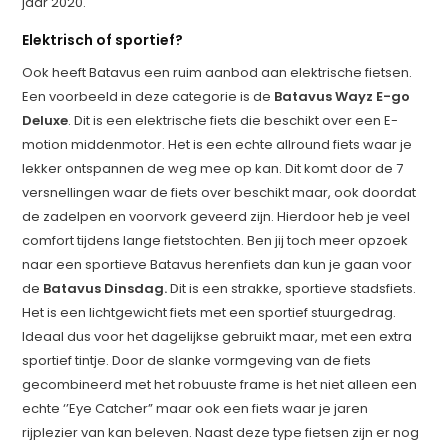
jaar 2020.
Elektrisch of sportief?
Ook heeft Batavus een ruim aanbod aan elektrische fietsen.
Een voorbeeld in deze categorie is de
Batavus Wayz E-go
Deluxe
. Dit is een elektrische fiets die beschikt over een E-
motion middenmotor. Het is een echte allround fiets waar je
lekker ontspannen de weg mee op kan. Dit komt door de 7
versnellingen waar de fiets over beschikt maar, ook doordat
de zadelpen en voorvork geveerd zijn. Hierdoor heb je veel
comfort tijdens lange fietstochten. Ben jij toch meer opzoek
naar een sportieve Batavus herenfiets dan kun je gaan voor
de
Batavus Dinsdag.
Dit is een strakke, sportieve stadsfiets.
Het is een lichtgewicht fiets met een sportief stuurgedrag.
Ideaal dus voor het dagelijkse gebruikt maar, met een extra
sportief tintje. Door de slanke vormgeving van de fiets
gecombineerd met het robuuste frame is het niet alleen een
echte ‘’Eye Catcher” maar ook een fiets waar je jaren
rijplezier van kan beleven. Naast deze type fietsen zijn er nog