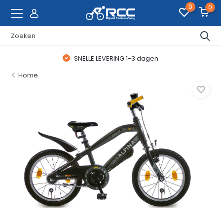
0
0
SNELLE LEVERING 1-3 dagen
Home