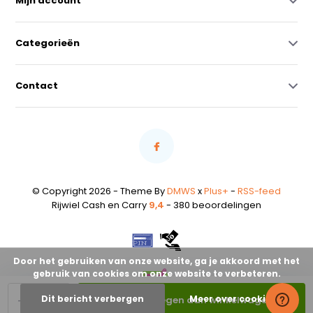
Mijn account
Categorieën
Contact
© Copyright 2026 - Theme By
DMWS
x
Plus+
-
RSS-feed
Rijwiel Cash en Carry
9,4
- 380 beoordelingen
Door het gebruiken van onze website, ga je akkoord met het
gebruik van cookies om onze website te verbeteren.
-
+
Dit bericht verbergen
Meer over cookies »
Toevoegen aan winkelwagen