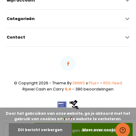
Mijn account
Categorieën
Contact
© Copyright 2026 - Theme By
DMWS
x
Plus+
-
RSS-feed
Rijwiel Cash en Carry
9,4
- 380 beoordelingen
Door het gebruiken van onze website, ga je akkoord met het
gebruik van cookies om onze website te verbeteren.
-
+
Dit bericht verbergen
Meer over cookies »
Toevoegen aan winkelwagen