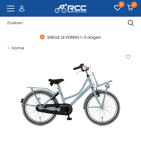
0
0
SNELLE LEVERING 1-3 dagen
Home